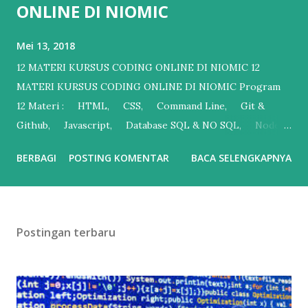
ONLINE DI NIOMIC
Mei 13, 2018
12 MATERI KURSUS CODING ONLINE DI NIOMIC 12
MATERI KURSUS CODING ONLINE DI NIOMIC Program
12 Materi : HTML, CSS, Command Line, Git &
Github, Javascript, Database SQL & NO SQL, Node
JS, React JS, React Native (Android), Deployment
BERBAGI
POSTING KOMENTAR
BACA SELENGKAPNYA
AWS/GOOGLE/HEROKU, PHP, Golang. 12 Materi
Kursus akan diupload setiap Hari Senin - Kamis Jam 19.30
WIB - 22 .30 WIB.Peserta tidak harus online pada saat
materi diupload, karena setiap peserta bisa mengakses
Postingan terbaru
materi yang sudah diupload tersebut setiap saat. Setiap
peserta dapat berkonsultasi dengan team pengajar pada :
Senin : 07.00 WIB - 10.00 WIB, 19.30 WIB - 22.30 WIB Selasa
: 07.00 WIB - 10.00 WIB, 19.30 WIB - 22.30 WIB Rabu : 07.00