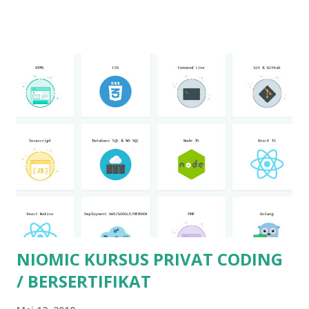
UNIVERSITY menyiapkan dan menyelenggarakan NIOMIC
Online Learning, pembelajaran melalui website
https://niomic.co.id, sebagai media belajar online bagi
individu yang ingin belajar dan mengembangkan diri tanpa
harus terikat dengan jadwal dan tempat tertentu.
Keunggulan Fleksibel Dalam kegiatan belajar, mahasiswa
dapat melakukan interaksi dengan pengajar tanpa ada
batasan waktu dan tempat. tetapi terbatas pada kegiatan
yang bersifat pembahasan kasus, diskusi pemantapan
pemahaman materi kuliah, dan pada saat mengikuti ujian.
Berkualitas Beban kegiatan belajar untuk mahasiswa sudah
disiapkan dan diperhitungkan untuk mendapatkan hasil yang
berkualitas. Mahasisw...
NIOMIC KURSUS PRIVAT CODING
/ BERSERTIFIKAT