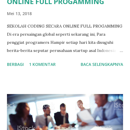
ONLINE FULL PROGAMMING
Mei 13, 2018
SEKOLAH CODING SECARA ONLINE FULL PROGAMMING
Di era persaingan global seperti sekarang ini, Para
penggiat programers Hampir setiap hari kita disuguhi
berita-berita seputar perusahaan startup asal Indonesia
yang menjuarai kompetisi atau perusahan-perusahaan
BERBAGI
1 KOMENTAR
BACA SELENGKAPNYA
teknologi yang mendunia. Hal ini menunjukkan bahwa
semakin hari akan semakin banyak pula permintaan akan
developer baik itu web maupun mobile. Namun, menurut
Managing Partner dari East Venture, Wilson Cuaca
mengutip dari Techinasia, para startup baik yang besar
maupun kecil banyak yang mengatakan bahwa mereka
kesulitan mencari developer lokal yang berkualitas.
Beberapa fakta di atas menunjukkan bahwa meskipun