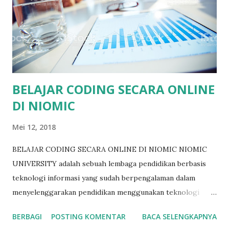
jurusan IT merupakan salah satu jurusan paling favorit di
Indonesia nyatanya output yang dihasilkan belum bisa
memenuhi kebutuhan industri. Sekarang ini, jika kita tidak
berbenah diri maka developer dari luar-lah yang akan
masuk dan menggeser posisi kita. Apalagi Masyarakat
Ekonomi ASEAN (MEA) sudah berlaku sejak tahu...
BELAJAR CODING SECARA ONLINE
DI NIOMIC
Mei 12, 2018
BELAJAR CODING SECARA ONLINE DI NIOMIC NIOMIC
UNIVERSITY adalah sebuah lembaga pendidikan berbasis
teknologi informasi yang sudah berpengalaman dalam
menyelenggarakan pendidikan menggunakan teknologi
informasi dan komunikasi (ICT) bagi para mahasiswa.
BERBAGI
POSTING KOMENTAR
BACA SELENGKAPNYA
Dengan pengalaman dan bekal yang dimilikinya, BINUS