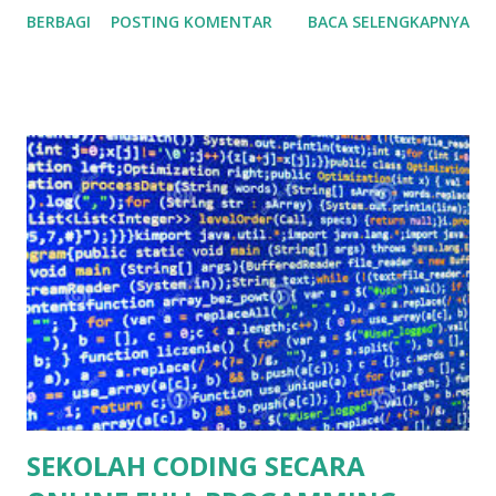
berlebihan jika kita membayangkan developer mancanegara
BERBAGI
POSTING KOMENTAR
BACA SELENGKAPNYA
berbondong-bondong memasuki Indonesia (terutama dari
negara Asia Tenggara lainnya karena memang sudah bebas).
Klik kode promo CODING-HEMAT. Di persaingan global
era seperti sekarang ini, Para penggiat programers
Hampir setiap hari kita disuguhi berita-berita seputar
perusahaan startup asal Indonesia yang menjuarai
kompetisi atau perusahan-perusahaan teknologi yang
mendunia. Hal ini menunjukkan bahwa semakin hari akan
semakin banyak pula permintaan akan developer baik itu
web maupun mobile. Namun, menurut Managing Partner
dari East Venture, Wilson Cuaca mengutip dari Techinasia,
para startup baik yang besar maupun kecil banyak yang
mengatakan bahwa mereka kesulitan mencari developer
lokal yang berkualitas. Be...
SEKOLAH CODING SECARA